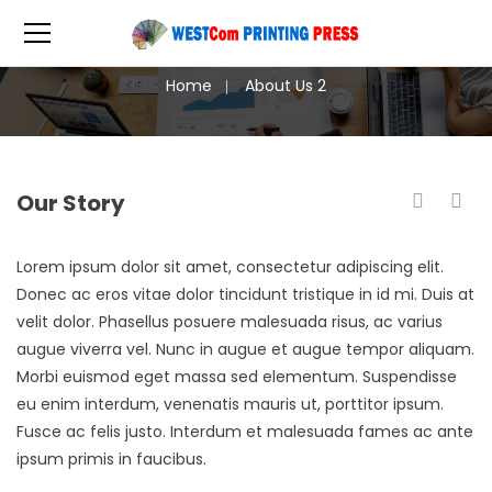
Home
About Us 2
Our Story
Lorem ipsum dolor sit amet, consectetur adipiscing elit.
Lo
Donec ac eros vitae dolor tincidunt tristique in id mi. Duis at
Do
velit dolor. Phasellus posuere malesuada risus, ac varius
ve
augue viverra vel. Nunc in augue et augue tempor aliquam.
au
Morbi euismod eget massa sed elementum. Suspendisse
M
eu enim interdum, venenatis mauris ut, porttitor ipsum.
eu
Fusce ac felis justo. Interdum et malesuada fames ac ante
Fu
ipsum primis in faucibus.
ip