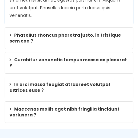
sit amet nisl sit amet, egestas pulvinar elit. Aliquam
erat volutpat. Phasellus lacinia porta lacus quis
venenatis.
Phasellus rhoncus pharetra justo, in tristique
sem con ?
Curabitur venenatis tempus massa ac placerat
?
In orci massa feugiat at laoreet volutpat
ultrices euse ?
Maecenas mollis eget nibh fringilla tincidunt
variusera ?